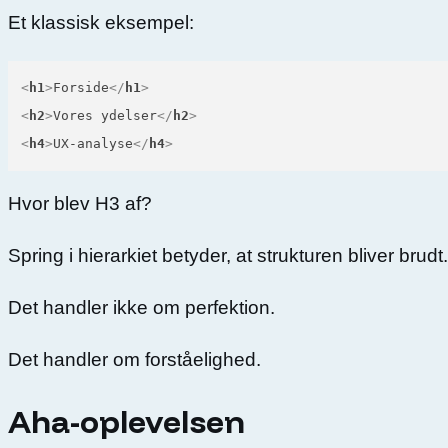
Et klassisk eksempel:
<
h1
>
Forside
</
h1
>
<
h2
>
Vores ydelser
</
h2
>
<
h4
>
UX-analyse
</
h4
>
Hvor blev H3 af?
Spring i hierarkiet betyder, at strukturen bliver brud
Det handler ikke om perfektion.
Det handler om forståelighed.
Aha-oplevelsen